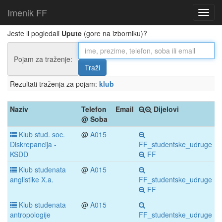
Imenik FF
Jeste li pogledali
Upute
(gore na izborniku)?
Pojam za traženje:
Rezultati traženja za pojam:
klub
Naziv
Telefon
Email
Dijelovi
@ Soba
Klub stud. soc.
@
A015
Diskrepancija -
FF_studentske_udruge
KSDD
FF
Klub studenata
@
A015
anglistike X.a.
FF_studentske_udruge
FF
Klub studenata
@
A015
antropologije
FF_studentske_udruge