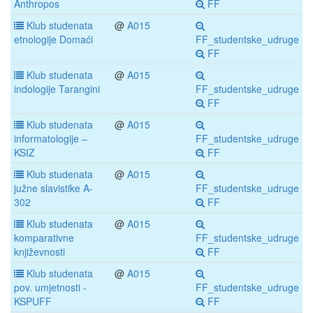
Anthropos
FF
Klub studenata
@
A015
etnologije Domaći
FF_studentske_udruge
FF
Klub studenata
@
A015
indologije Tarangini
FF_studentske_udruge
FF
Klub studenata
@
A015
informatologije –
FF_studentske_udruge
KSIZ
FF
Klub studenata
@
A015
južne slavistike A-
FF_studentske_udruge
302
FF
Klub studenata
@
A015
komparativne
FF_studentske_udruge
književnosti
FF
Klub studenata
@
A015
pov. umjetnosti -
FF_studentske_udruge
KSPUFF
FF