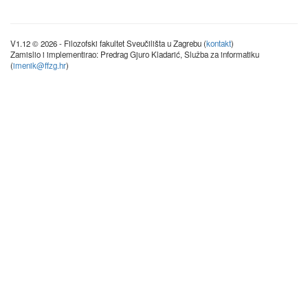
V1.12 © 2026 - Filozofski fakultet Sveučilišta u Zagrebu (
kontakt
)
Zamislio i implementirao: Predrag Gjuro Kladarić, Služba za informatiku
(
imenik@ffzg.hr
)