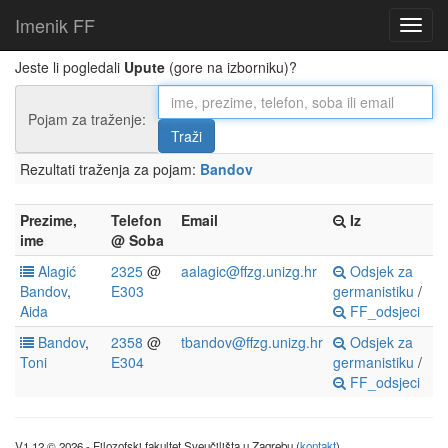
Imenik FF
Jeste li pogledali
Upute
(gore na izborniku)?
Pojam za traženje:
Rezultati traženja za pojam:
Bandov
Prezime,
Telefon
Email
Iz
ime
@ Soba
Alagić
2325
@
aalagic@ffzg.unizg.hr
Odsjek za
Bandov
,
E303
germanistiku
/
Aida
FF_odsjeci
Bandov
,
2358
@
tbandov@ffzg.unizg.hr
Odsjek za
Toni
E304
germanistiku
/
FF_odsjeci
V1.12 © 2026 - Filozofski fakultet Sveučilišta u Zagrebu (
kontakt
)