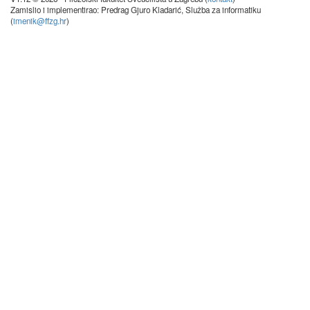
Zamislio i implementirao: Predrag Gjuro Kladarić, Služba za informatiku
(
imenik@ffzg.hr
)