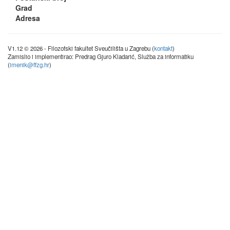
Grad
Adresa
V1.12 © 2026 - Filozofski fakultet Sveučilišta u Zagrebu (
kontakt
)
Zamislio i implementirao: Predrag Gjuro Kladarić, Služba za informatiku
(
imenik@ffzg.hr
)