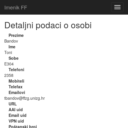
Imenik FF
Detaljni podaci o osobi
Prezime
Bandov
Ime
Toni
Sobe
E304
Telefoni
2358
Mobiteli
Telefax
Emailovi
tbandov@ffzg.unizg.hr
URL
AAI uid
Email uid
VPN uid
Poštanski broj