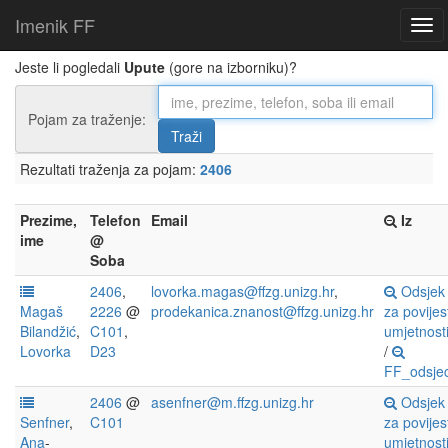
Imenik FF
Jeste li pogledali
Upute
(gore na izborniku)?
Pojam za traženje:
Rezultati traženja za pojam:
2406
Prezime,
Telefon
Email
Iz
ime
@
Soba
2406
,
lovorka.magas@ffzg.unizg.hr
,
Odsjek
Magaš
2226
@
prodekanica.znanost@ffzg.unizg.hr
za povijes
Bilandžić
,
C101
,
umjetnost
Lovorka
D23
/
FF_odsjec
2406
@
asenfner@m.ffzg.unizg.hr
Odsjek
Senfner
,
C101
za povijes
Ana
-
umjetnost