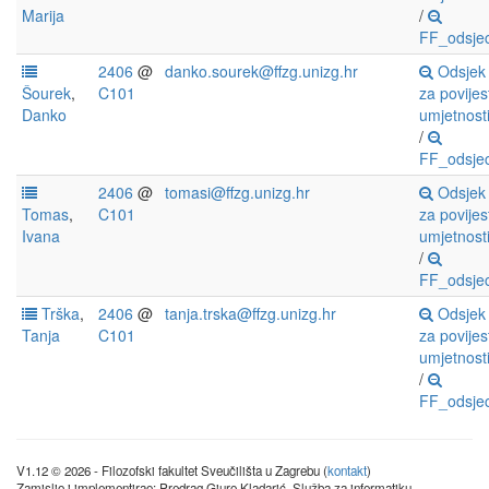
Marija
/
FF_odsjec
2406
@
danko.sourek@ffzg.unizg.hr
Odsjek
Šourek
,
C101
za povijes
Danko
umjetnost
/
FF_odsjec
2406
@
tomasi@ffzg.unizg.hr
Odsjek
Tomas
,
C101
za povijes
Ivana
umjetnost
/
FF_odsjec
Trška
,
2406
@
tanja.trska@ffzg.unizg.hr
Odsjek
Tanja
C101
za povijes
umjetnost
/
FF_odsjec
V1.12 © 2026 - Filozofski fakultet Sveučilišta u Zagrebu (
kontakt
)
Zamislio i implementirao: Predrag Gjuro Kladarić, Služba za informatiku