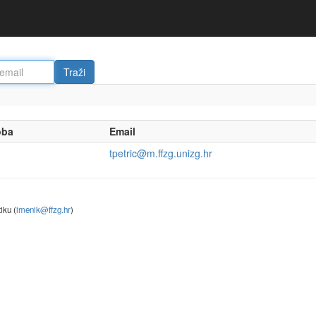
oba
Email
tpetric@m.ffzg.unizg.hr
iku (
imenik@ffzg.hr
)