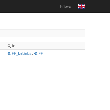
Prijava
Iz
FF_knjižnica
/
FF