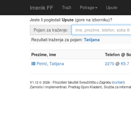
Imenik FF
Traži
Potrage
Upute
Jeste li pogledali
Upute
(gore na izborniku)?
Pojam za traženje:
Rezultati traženja za pojam:
Tatijana
Prezime, ime
Telefon @ S
Petrić
,
Tatijana
2270
@
K5.7
V1.12 © 2026 - Filozofski fakultet Sveučilišta u Zagrebu (
kontakt
)
Zamislio i implementirao: Predrag Gjuro Kladarić, Služba za informat