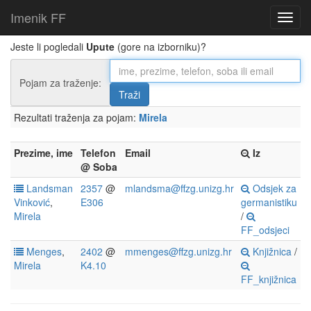
Imenik FF
Jeste li pogledali
Upute
(gore na izborniku)?
Pojam za traženje:
Rezultati traženja za pojam:
Mirela
Prezime, ime
Telefon
Email
Iz
@ Soba
Landsman
2357
@
mlandsma@ffzg.unizg.hr
Odsjek za
Vinković
,
E306
germanistiku
Mirela
/
FF_odsjeci
Menges
,
2402
@
mmenges@ffzg.unizg.hr
Knjižnica
/
Mirela
K4.10
FF_knjižnica