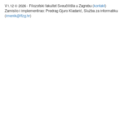
V1.12 © 2026 - Filozofski fakultet Sveučilišta u Zagrebu (
kontakt
)
Zamislio i implementirao: Predrag Gjuro Kladarić, Služba za informatiku
(
imenik@ffzg.hr
)