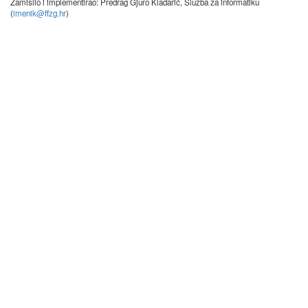
Zamislio i implementirao: Predrag Gjuro Kladarić, Služba za informatiku
(
imenik@ffzg.hr
)