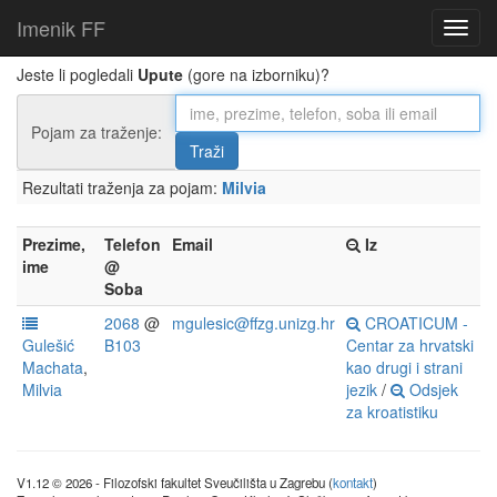
Imenik FF
Jeste li pogledali
Upute
(gore na izborniku)?
Pojam za traženje:
Rezultati traženja za pojam:
Milvia
Prezime,
Telefon
Email
Iz
ime
@
Soba
2068
@
mgulesic@ffzg.unizg.hr
CROATICUM -
Gulešić
B103
Centar za hrvatski
Machata
,
kao drugi i strani
Milvia
jezik
/
Odsjek
za kroatistiku
V1.12 © 2026 - Filozofski fakultet Sveučilišta u Zagrebu (
kontakt
)