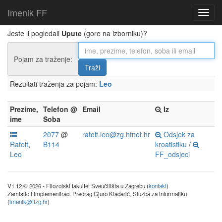
Imenik FF
Jeste li pogledali
Upute
(gore na izborniku)?
Pojam za traženje:
Rezultati traženja za pojam:
Leo
Prezime,
Telefon @
Email
Iz
ime
Soba
2077
@
rafolt.leo@zg.htnet.hr
Odsjek za
Rafolt
,
B114
kroatistiku
/
Leo
FF_odsjeci
V1.12 © 2026 - Filozofski fakultet Sveučilišta u Zagrebu (
kontakt
)
Zamislio i implementirao: Predrag Gjuro Kladarić, Služba za informatiku
(
imenik@ffzg.hr
)