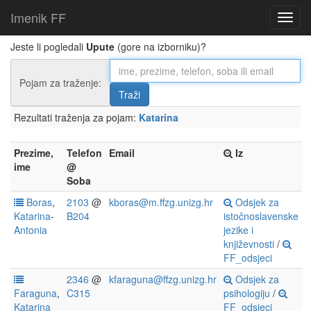
Imenik FF
Jeste li pogledali
Upute
(gore na izborniku)?
Pojam za traženje:
Rezultati traženja za pojam:
Katarina
Prezime,
Telefon
Email
Iz
ime
@
Soba
Boras
,
2103
@
kboras@m.ffzg.unizg.hr
Odsjek za
Katarina
-
B204
istočnoslavenske
Antonia
jezike i
književnosti
/
FF_odsjeci
2346
@
kfaraguna@ffzg.unizg.hr
Odsjek za
Faraguna
,
C315
psihologiju
/
Katarina
FF_odsjeci