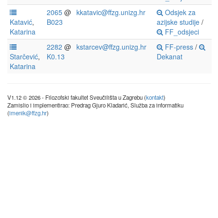
2065
@
kkatavic@ffzg.unizg.hr
Odsjek za
Katavić
,
B023
azijske studije
/
Katarina
FF_odsjeci
2282
@
kstarcev@ffzg.unizg.hr
FF-press
/
Starčević
,
K0.13
Dekanat
Katarina
V1.12 © 2026 - Filozofski fakultet Sveučilišta u Zagrebu (
kontakt
)
Zamislio i implementirao: Predrag Gjuro Kladarić, Služba za informatiku
(
imenik@ffzg.hr
)