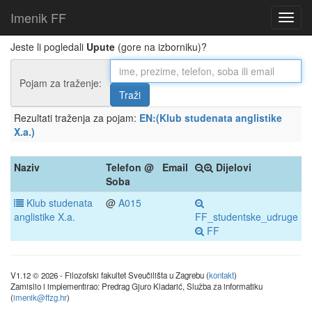
Imenik FF
Jeste li pogledali
Upute
(gore na izborniku)?
Pojam za traženje:
Rezultati traženja za pojam:
EN:(Klub studenata anglistike
X.a.)
Naziv
Telefon @
Email
Dijelovi
Soba
Klub studenata
@
A015
anglistike X.a.
FF_studentske_udruge
FF
V1.12 © 2026 - Filozofski fakultet Sveučilišta u Zagrebu (
kontakt
)
Zamislio i implementirao: Predrag Gjuro Kladarić, Služba za informatiku
(
imenik@ffzg.hr
)