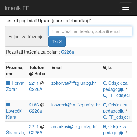
Imenik FF
Jeste li pogledali
Upute
(gore na izborniku)?
Pojam za traženje:
Rezultati traženja za pojam:
C226a
Prezime,
Telefon
Email
Iz
ime
@ Soba
Horvat
,
2211
@
zohorvat@ffzg.unizg.hr
Odsjek za
Zoran
C226A
pedagogiju
/
FF_odsjeci
2186
@
klovreck@m.ffzg.unizg.hr
Odsjek za
Lovrečki
,
C226a
pedagogiju
/
Klara
FF_odsjeci
2211
@
amarkovi@ffzg.unizg.hr
Odsjek za
Širanović
,
C226A
pedagogiju
/