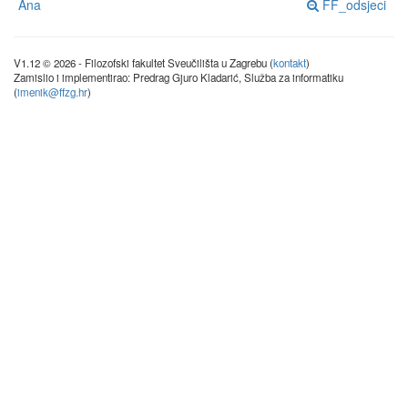
Ana
FF_odsjeci
V1.12 © 2026 - Filozofski fakultet Sveučilišta u Zagrebu (
kontakt
)
Zamislio i implementirao: Predrag Gjuro Kladarić, Služba za informatiku
(
imenik@ffzg.hr
)