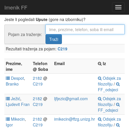
Imenik FF
Jeste li pogledali
Upute
(gore na izborniku)?
Pojam za traženje:
Rezultati traženja za pojam:
C219
Prezime,
Telefon
Email
Iz
ime
@ Soba
Despot
,
2182
@
Odsjek za
Branko
C219
filozofiju
/
FF_odsjeci
Ježić
,
2182
@
ljfjezic@gmail.com
Odsjek za
Ljudevit
Fran
C219
filozofiju
/
FF_odsjeci
Mikecin
,
2182
@
imikecin@ffzg.unizg.hr
Odsjek za
Igor
C219
filozofiju
/