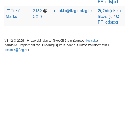
FF_odsjeci
Tokić
,
2182
@
mtokic@ffzg.unizg.hr
Odsjek za
Marko
C219
filozofiju
/
FF_odsjeci
V1.12 © 2026 - Filozofski fakultet Sveučilišta u Zagrebu (
kontakt
)
Zamislio i implementirao: Predrag Gjuro Kladarić, Služba za informatiku
(
imenik@ffzg.hr
)