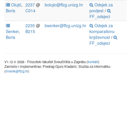
Olujić
,
2237
@
bolujic@ffzg.unizg.hr
Odsjek za
Boris
C014
povijest
/
FF_odsjeci
2235
@
bsenker@ffzg.unizg.hr
Odsjek za
Senker
,
B215
komparativnu
Boris
književnost
/
FF_odsjeci
V1.12 © 2026 - Filozofski fakultet Sveučilišta u Zagrebu (
kontakt
)
Zamislio i implementirao: Predrag Gjuro Kladarić, Služba za informatiku
(
imenik@ffzg.hr
)