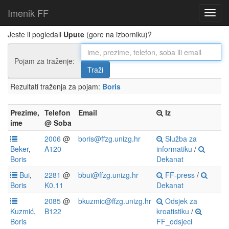
Imenik FF
Jeste li pogledali
Upute
(gore na izborniku)?
Pojam za traženje:
Rezultati traženja za pojam:
Boris
Prezime,
Telefon
Email
Iz
ime
@ Soba
2006
@
boris@ffzg.unizg.hr
Služba za
Beker
,
A120
informatiku
/
Boris
Dekanat
Bui
,
2281
@
bbui@ffzg.unizg.hr
FF-press
/
Boris
K0.11
Dekanat
2085
@
bkuzmic@ffzg.unizg.hr
Odsjek za
Kuzmić
,
B122
kroatistiku
/
Boris
FF_odsjeci