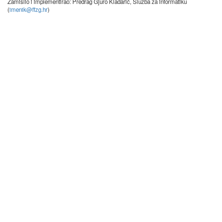
Zamislio i implementirao: Predrag Gjuro Kladarić, Služba za informatiku
(
imenik@ffzg.hr
)