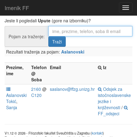
Imenik FF
Jeste li pogledali
Upute
(gore na izborniku)?
Pojam za traženje:
Rezultati traženja za pojam:
Aslanovski
Prezime,
Telefon
Email
Iz
ime
@
Soba
2160
@
saslanov@ffzg.unizg.hr
Odsjek za
Aslanovski
C120
istočnoslavenske
Tokić
,
jezike i
Sanja
književnosti
/
FF_odsjeci
V1.12 © 2026 - Filozofski fakultet Sveučilišta u Zagrebu (
kontakt
)