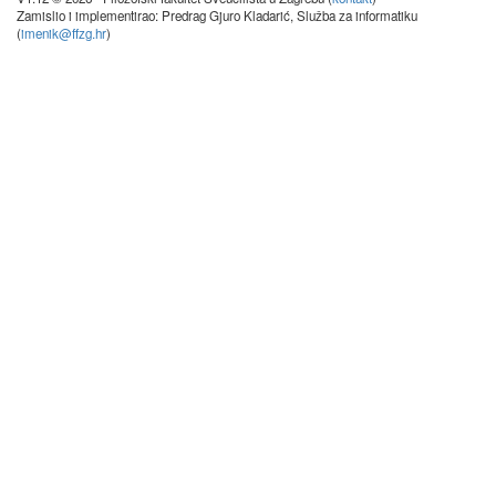
Zamislio i implementirao: Predrag Gjuro Kladarić, Služba za informatiku
(
imenik@ffzg.hr
)