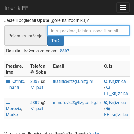
Imenik FF
Jeste li pogledali
Upute
(gore na izborniku)?
Pojam za traženje:
Rezultati traženja za pojam:
2397
Prezime,
Telefon
Email
Iz
ime
@ Soba
Katinić
,
2397
@
tkatinic@ffzg.unizg.hr
Knjižnica
Tihana
K1.pult
/
FF_knjižnica
2397
@
mmorovic2@ffzg.unizg.hr
Knjižnica
Morović
,
K1.pult
/
Marko
FF_knjižnica
V1.12 © 2026 - Filozofski fakultet Sveučilišta u Zagrebu (
kontakt
)