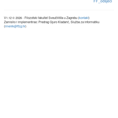
FF_odsjeci
V1.12 © 2026 - Filozofski fakultet Sveučilišta u Zagrebu (
kontakt
)
Zamislio i implementirao: Predrag Gjuro Kladarić, Služba za informatiku
(
imenik@ffzg.hr
)