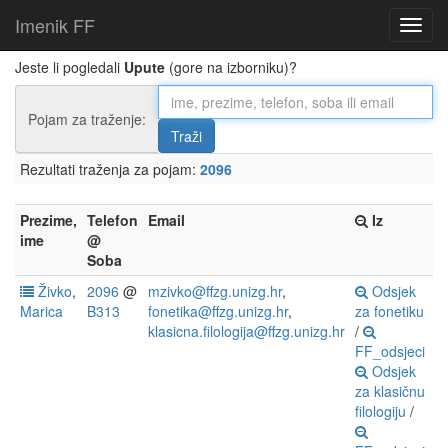
Imenik FF
Jeste li pogledali
Upute
(gore na izborniku)?
Pojam za traženje:
Rezultati traženja za pojam:
2096
Prezime,
Telefon
Email
Iz
ime
@
Soba
Živko
,
2096
@
mzivko@ffzg.unizg.hr
,
Odsjek
Marica
B313
fonetika@ffzg.unizg.hr
,
za fonetiku
klasicna.filologija@ffzg.unizg.hr
/
FF_odsjeci
Odsjek
za klasičnu
filologiju
/