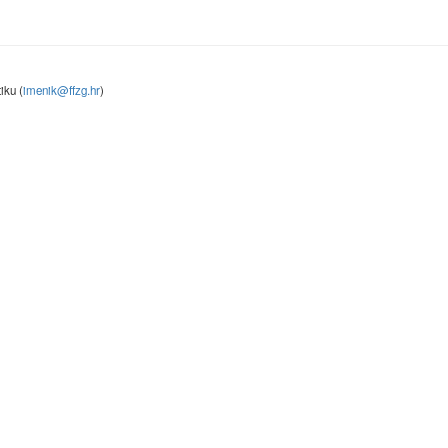
iku (
imenik@ffzg.hr
)