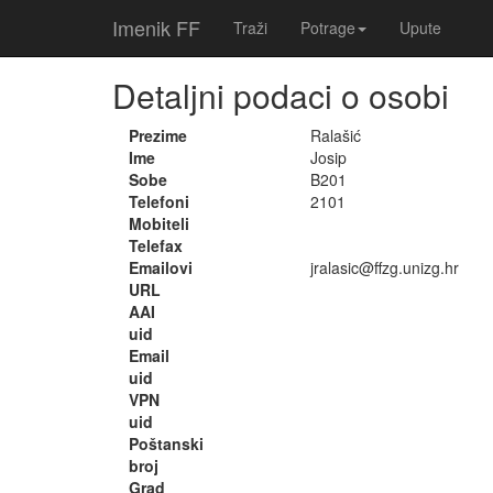
Imenik FF
Traži
Potrage
Upute
Detaljni podaci o osobi
Prezime
Ralašić
Ime
Josip
Sobe
B201
Telefoni
2101
Mobiteli
Telefax
Emailovi
jralasic@ffzg.unizg.hr
URL
AAI
uid
Email
uid
VPN
uid
Poštanski
broj
Grad