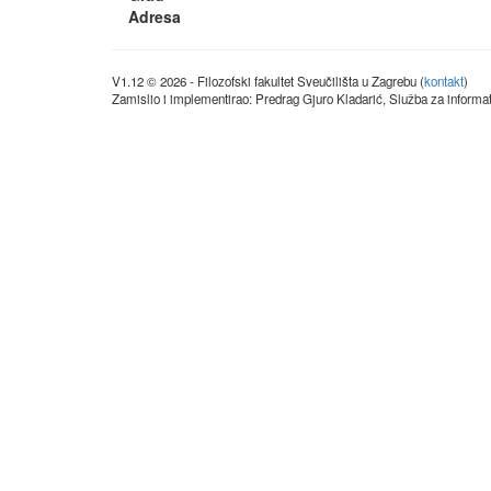
Adresa
V1.12 © 2026 - Filozofski fakultet Sveučilišta u Zagrebu (
kontakt
)
Zamislio i implementirao: Predrag Gjuro Kladarić, Služba za informat