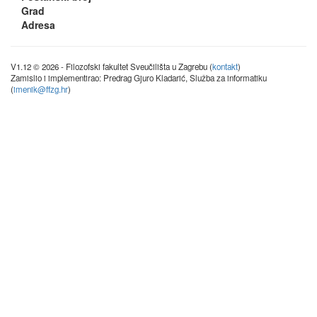
Grad
Adresa
V1.12 © 2026 - Filozofski fakultet Sveučilišta u Zagrebu (
kontakt
)
Zamislio i implementirao: Predrag Gjuro Kladarić, Služba za informatiku
(
imenik@ffzg.hr
)