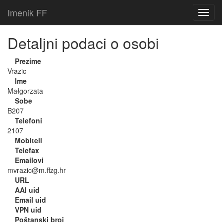
Imenik FF
Detaljni podaci o osobi
Prezime
Vrazic
Ime
Małgorzata
Sobe
B207
Telefoni
2107
Mobiteli
Telefax
Emailovi
mvrazic@m.ffzg.hr
URL
AAI uid
Email uid
VPN uid
Poštanski broj