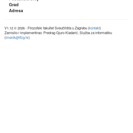
Grad
Adresa
V1.12 © 2026 - Filozofski fakultet Sveučilišta u Zagrebu (
kontakt
)
Zamislio i implementirao: Predrag Gjuro Kladarić, Služba za informatiku
(
imenik@ffzg.hr
)