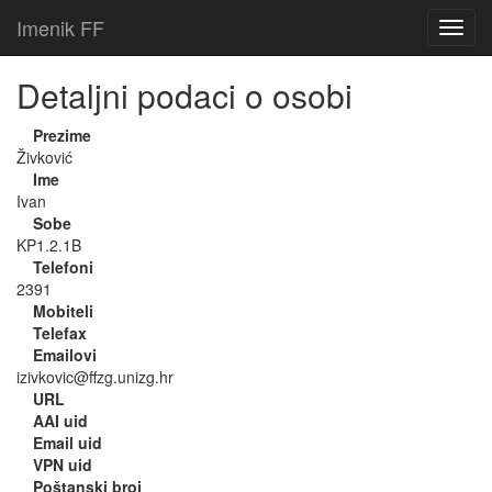
Imenik FF
Detaljni podaci o osobi
Prezime
Živković
Ime
Ivan
Sobe
KP1.2.1B
Telefoni
2391
Mobiteli
Telefax
Emailovi
izivkovic@ffzg.unizg.hr
URL
AAI uid
Email uid
VPN uid
Poštanski broj