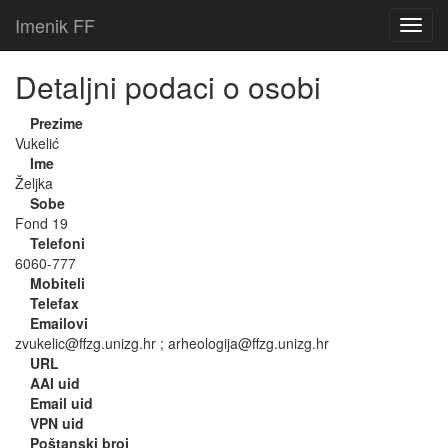
Imenik FF
Detaljni podaci o osobi
Prezime
Vukelić
Ime
Željka
Sobe
Fond 19
Telefoni
6060-777
Mobiteli
Telefax
Emailovi
zvukelic@ffzg.unizg.hr ; arheologija@ffzg.unizg.hr
URL
AAI uid
Email uid
VPN uid
Poštanski broj