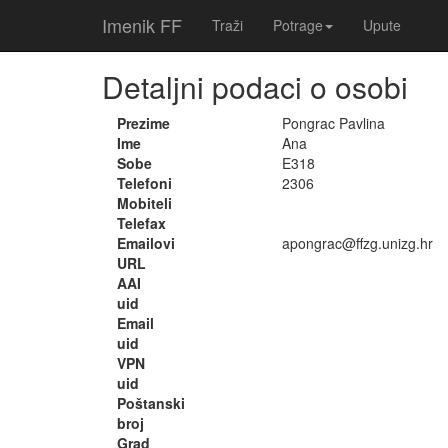
Imenik FF
Traži
Potrage
Upute
Detaljni podaci o osobi
Prezime
Pongrac Pavlina
Ime
Ana
Sobe
E318
Telefoni
2306
Mobiteli
Telefax
Emailovi
apongrac@ffzg.unizg.hr
URL
AAI
uid
Email
uid
VPN
uid
Poštanski
broj
Grad