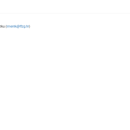
iku (
imenik@ffzg.hr
)