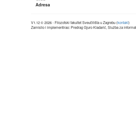
Adresa
V1.12 © 2026 - Filozofski fakultet Sveučilišta u Zagrebu (
kontakt
)
Zamislio i implementirao: Predrag Gjuro Kladarić, Služba za informat