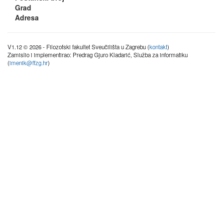
Grad
Adresa
V1.12 © 2026 - Filozofski fakultet Sveučilišta u Zagrebu (
kontakt
)
Zamislio i implementirao: Predrag Gjuro Kladarić, Služba za informatiku
(
imenik@ffzg.hr
)