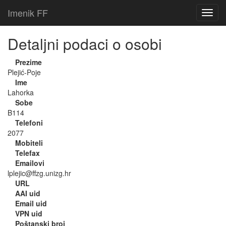
Imenik FF
Detaljni podaci o osobi
Prezime
Plejić-Poje
Ime
Lahorka
Sobe
B114
Telefoni
2077
Mobiteli
Telefax
Emailovi
lplejic@ffzg.unizg.hr
URL
AAI uid
Email uid
VPN uid
Poštanski broj