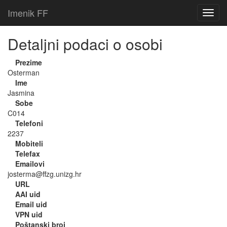
Imenik FF
Detaljni podaci o osobi
Prezime
Osterman
Ime
Jasmina
Sobe
C014
Telefoni
2237
Mobiteli
Telefax
Emailovi
josterma@ffzg.unizg.hr
URL
AAI uid
Email uid
VPN uid
Poštanski broj