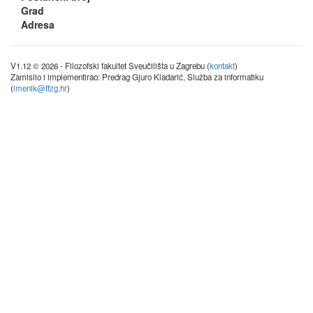
Grad
Adresa
V1.12 © 2026 - Filozofski fakultet Sveučilišta u Zagrebu (
kontakt
)
Zamislio i implementirao: Predrag Gjuro Kladarić, Služba za informatiku
(
imenik@ffzg.hr
)