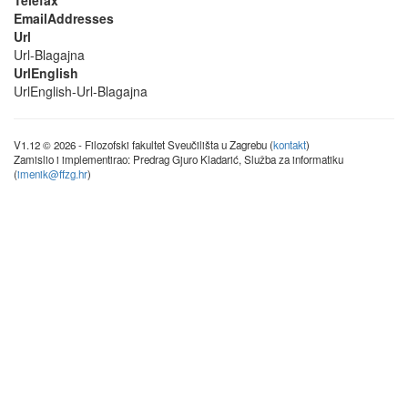
Telefax
EmailAddresses
Url
Url-Blagajna
UrlEnglish
UrlEnglish-Url-Blagajna
V1.12 © 2026 - Filozofski fakultet Sveučilišta u Zagrebu (
kontakt
)
Zamislio i implementirao: Predrag Gjuro Kladarić, Služba za informatiku
(
imenik@ffzg.hr
)