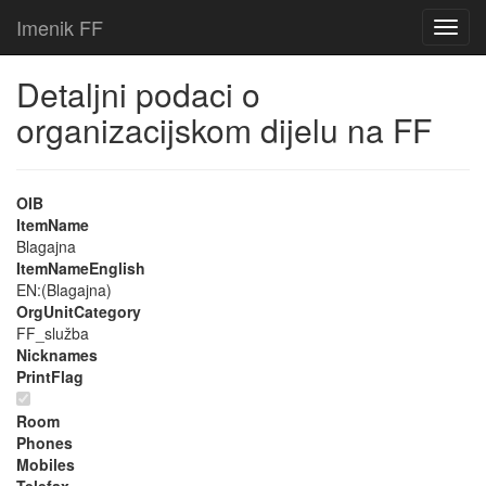
Imenik FF
Detaljni podaci o
organizacijskom dijelu na FF
OIB
ItemName
Blagajna
ItemNameEnglish
EN:(Blagajna)
OrgUnitCategory
FF_služba
Nicknames
PrintFlag
Room
Phones
Mobiles