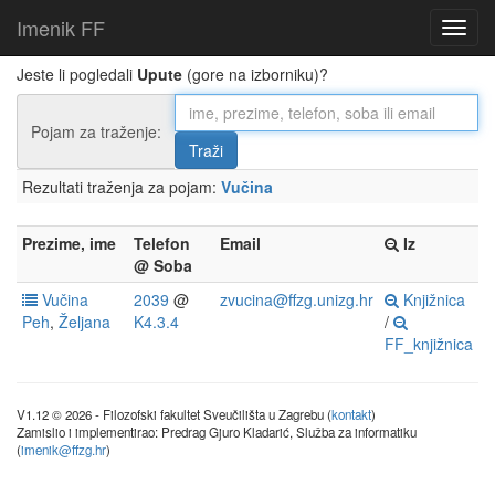
Imenik FF
Jeste li pogledali
Upute
(gore na izborniku)?
Pojam za traženje:
Rezultati traženja za pojam:
Vučina
Prezime, ime
Telefon
Email
Iz
@ Soba
Vučina
2039
@
zvucina@ffzg.unizg.hr
Knjižnica
Peh
,
Željana
K4.3.4
/
FF_knjižnica
V1.12 © 2026 - Filozofski fakultet Sveučilišta u Zagrebu (
kontakt
)
Zamislio i implementirao: Predrag Gjuro Kladarić, Služba za informatiku
(
imenik@ffzg.hr
)