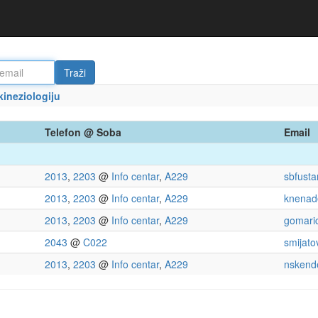
kineziologiju
Telefon @ Soba
Email
2013
,
2203
@
Info centar
,
A229
sbfusta
2013
,
2203
@
Info centar
,
A229
knenad
2013
,
2203
@
Info centar
,
A229
gomari
2043
@
C022
smijato
2013
,
2203
@
Info centar
,
A229
nskende