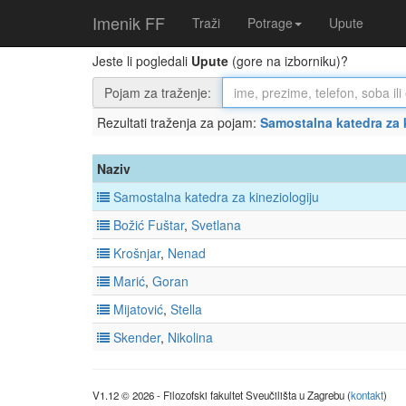
Imenik FF
Traži
Potrage
Upute
Jeste li pogledali
Upute
(gore na izborniku)?
Pojam za traženje:
Rezultati traženja za pojam:
Samostalna katedra za 
Naziv
Samostalna katedra za kineziologiju
Božić
Fuštar
,
Svetlana
Krošnjar
,
Nenad
Marić
,
Goran
Mijatović
,
Stella
Skender
,
Nikolina
V1.12 © 2026 - Filozofski fakultet Sveučilišta u Zagrebu (
kontakt
)