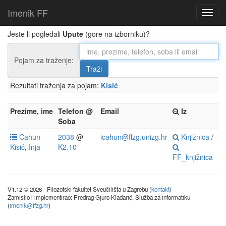
Imenik FF
Jeste li pogledali
Upute
(gore na izborniku)?
Pojam za traženje:
Rezultati traženja za pojam:
Kisić
Prezime, ime
Telefon @
Email
Iz
Soba
Cahun
2038
@
icahun@ffzg.unizg.hr
Knjižnica
/
Kisić
,
Inja
K2.10
FF_knjižnica
V1.12 © 2026 - Filozofski fakultet Sveučilišta u Zagrebu (
kontakt
)
Zamislio i implementirao: Predrag Gjuro Kladarić, Služba za informatiku
(
imenik@ffzg.hr
)